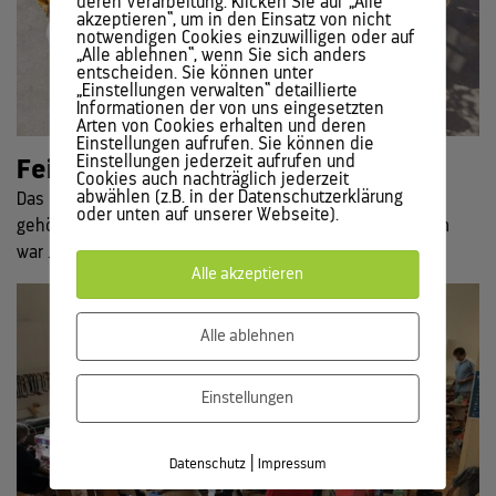
deren Verarbeitung. Klicken Sie auf „Alle
akzeptieren“, um in den Einsatz von nicht
notwendigen Cookies einzuwilligen oder auf
„Alle ablehnen“, wenn Sie sich anders
entscheiden. Sie können unter
„Einstellungen verwalten“ detaillierte
Informationen der von uns eingesetzten
Arten von Cookies erhalten und deren
Einstellungen aufrufen. Sie können die
Einstellungen jederzeit aufrufen und
Feiern, staunen & lachen!
Cookies auch nachträglich jederzeit
abwählen (z.B. in der Datenschutzerklärung
Das 500. Repair Cafe in Tirol hat stattgefunden. Und das
oder unten auf unserer Webseite).
gehört gefeiert. Der Spiegelsaal im Tiroler Bildungsforum
war ...
Alle akzeptieren
Alle ablehnen
Einstellungen
|
Datenschutz
Impressum