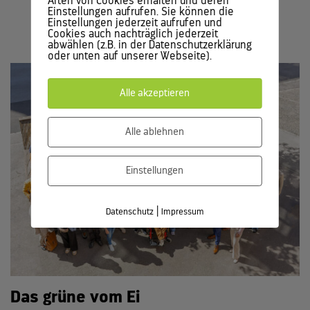
Arten von Cookies erhalten und deren
Weitere Artikel
Einstellungen aufrufen. Sie können die
Einstellungen jederzeit aufrufen und
Cookies auch nachträglich jederzeit
abwählen (z.B. in der Datenschutzerklärung
oder unten auf unserer Webseite).
Alle akzeptieren
Alle ablehnen
Einstellungen
|
Datenschutz
Impressum
Das grüne vom Ei